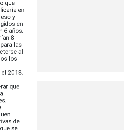
do que
licaría en
reso y
egidos en
n 6 años.
rían 8
 para las
eterse al
dos los
 el 2018.
rar que
 a
es.
a
quen
tivas de
 que se