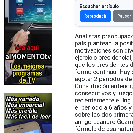
Escuchar artículo
Reproducir
Pausar
Analistas preocupados
país plantean la posi
motivaciones son dive
ejercicio presidencial
que los presidentes 
forma continua. Hay 
agotar 2 períodos de
Constitución anterior
consecutivos y luego 
recientemente el Ing
el período a 6 años y
sobre las dos primera
amigo Leandro Guzmá
fórmula de esa natura