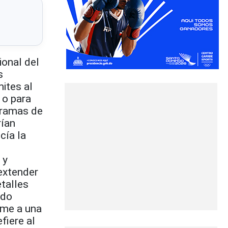
ional del
s
ites al
s o para
gramas de
rían
cía la
 y
extender
etalles
ado
ime a una
fiere al