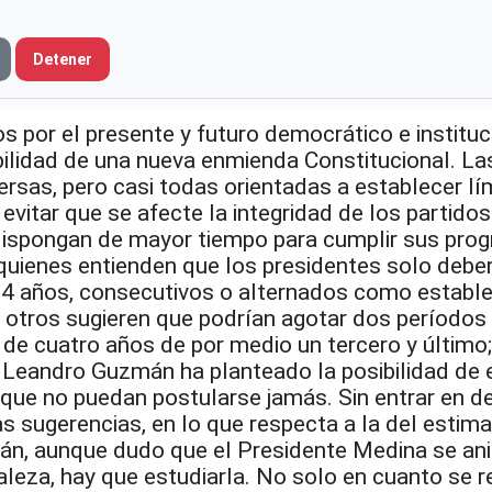
Detener
 por el presente y futuro democrático e instituc
bilidad de una nueva enmienda Constitucional. La
rsas, pero casi todas orientadas a establecer lím
, evitar que se afecte la integridad de los partido
dispongan de mayor tiempo para cumplir sus pro
quienes entienden que los presidentes solo debe
 4 años, consecutivos o alternados como estable
; otros sugieren que podrían agotar dos períodos
de cuatro años de por medio un tercero y último;
. Leandro Guzmán ha planteado la posibilidad de 
 que no puedan postularse jamás. Sin entrar en d
s sugerencias, en lo que respecta a la del estim
n, aunque dudo que el Presidente Medina se an
leza, hay que estudiarla. No solo en cuanto se re