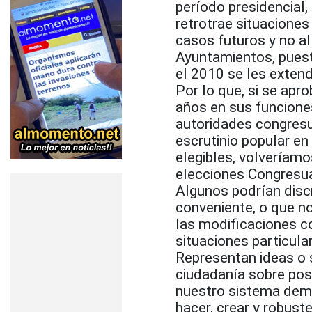
período presidencial
retrotrae situaciones
casos futuros y no al
Ayuntamientos, puesto
el 2010 se les extend
Por lo que, si se apr
años en sus funciones
autoridades congresu
escrutinio popular en
elegibles, volveríamo
elecciones Congresua
Algunos podrían disc
conveniente, o que n
las modificaciones c
situaciones particula
Representan ideas o 
ciudadanía sobre posi
nuestro sistema demo
hacer, crear y robust