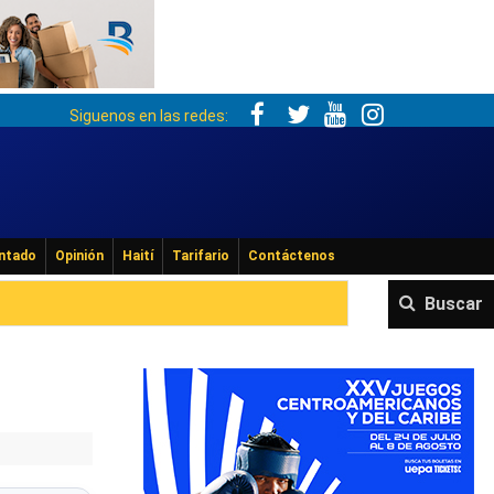
Siguenos en las redes:
ntado
Opinión
Haití
Tarifario
Contáctenos
Buscar