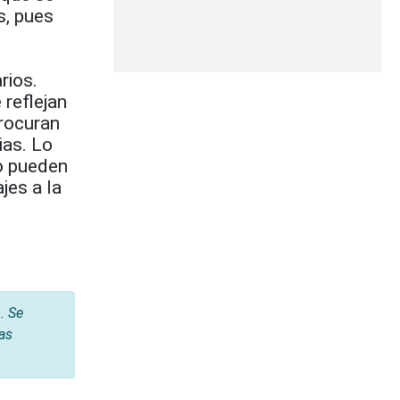
s, pues
rios.
 reflejan
rocuran
ias. Lo
o pueden
jes a la
. Se
tas