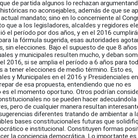
, que de partida algunos lo rechazan argumentan
 históricas no aconsejables, además de que se ap
 actual mandato; sino en lo concerniente al Cong
 que a los legisladores, alcaldes y regidores el
ió el período por dos años, y en el 2016 cumplirá
obara la fórmula sugerida, esas autoridades agota
, sin elecciones. Bajo el supuesto de que 8 años
ales y municipales resulten mucho, y deban som
 el 2016, si se amplia el período a 6 años para to
s a tener elecciones de medio término. Esto es,
les y Municipales en el 2016 y Presidenciales en
repar de esa propuesta, entendiendo que no es
o es el momento oportuno. Otros podrían conside
onstitucionales no se pueden hacer adecuándola
res, pero de cualquier manera resultan interesant
sugerencias diferentes tratando de ambientar a l
bles bases constitucionales futuras que solidifi
crático e institucional. Constituyen formas posi
ecer la conciencia democrática. Lo importante es