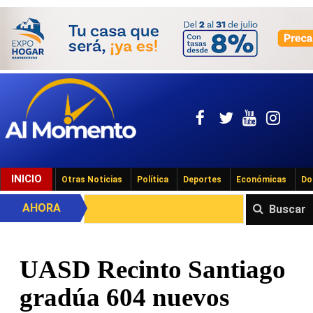
INICIO
Otras Noticias
Política
Deportes
Económicas
Do
AHORA
Buscar
UASD Recinto Santiago
gradúa 604 nuevos