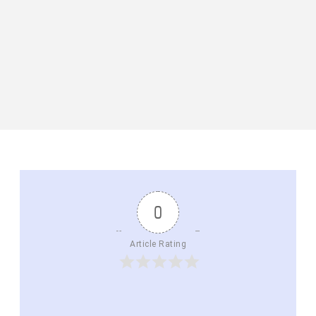
0
Article Rating