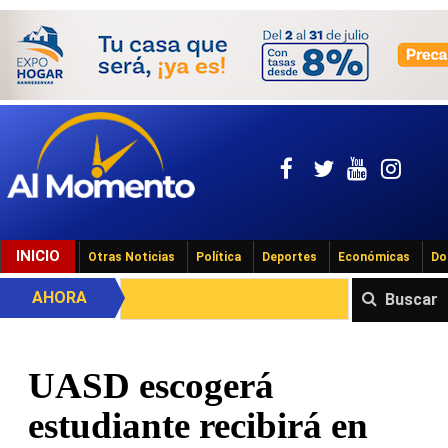
INICIO
Otras Noticias
Política
Deportes
Económicas
Do
AHORA
Buscar
UASD escogerá
estudiante recibirá en