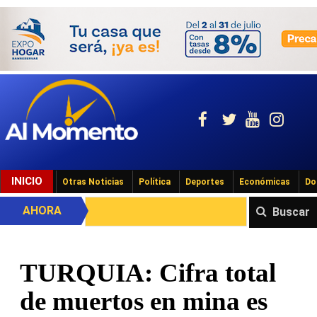
INICIO
Otras Noticias
Política
Deportes
Económicas
Do
AHORA
Buscar
TURQUIA: Cifra total
de muertos en mina es