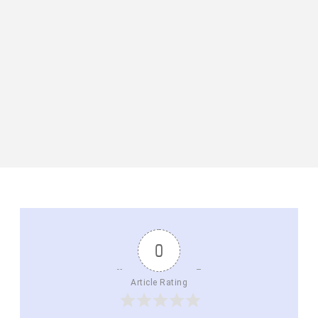
0
Article Rating