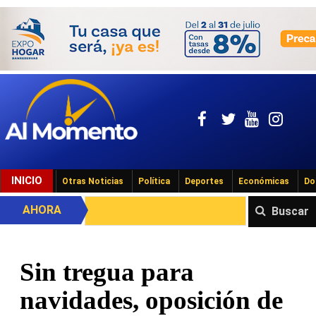
INICIO
Otras Noticias
Política
Deportes
Económicas
Do
AHORA
Buscar
Sin tregua para
navidades, oposición de