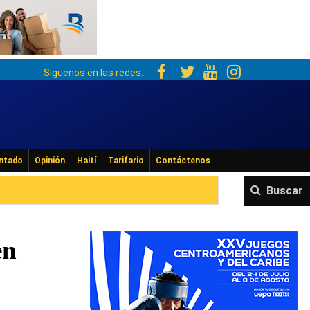
Siguenos en las redes:
ntado
Opinión
Haití
Tarifario
Contáctenos
Buscar
en