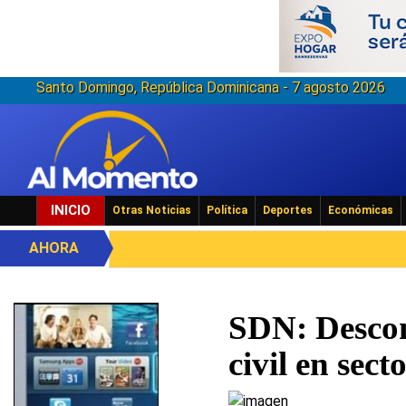
Santo Domingo, República Dominicana - 7 agosto 2026
INICIO
Otras Noticias
Política
Deportes
Económicas
AHORA
SDN: Descon
civil en sec