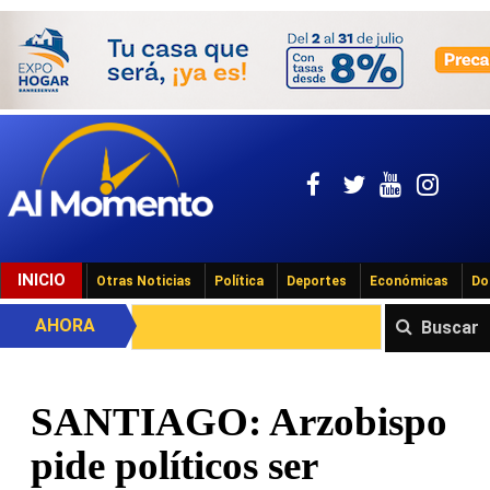
INICIO
Otras Noticias
Política
Deportes
Económicas
Do
AHORA
Buscar
SANTIAGO: Arzobispo
pide políticos ser