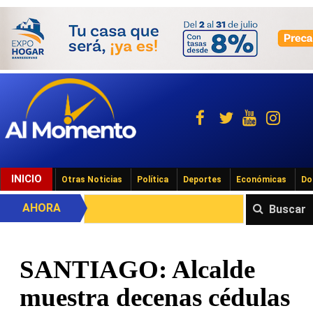
INICIO
Otras Noticias
Política
Deportes
Económicas
Do
AHORA
Buscar
SANTIAGO: Alcalde
muestra decenas cédulas