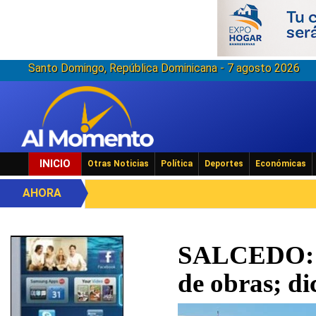
Santo Domingo, República Dominicana - 7 agosto 2026
INICIO
Otras Noticias
Política
Deportes
Económicas
AHORA
SALCEDO: F
de obras; di