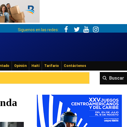
Siguenos en las redes:
ntado
Opinión
Haití
Tarifario
Contáctenos
Buscar
anda