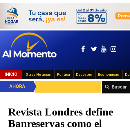
INICIO
Otras Noticias
Política
Deportes
Económicas
Do
AHORA
Buscar
Revista Londres define
Banreservas como el