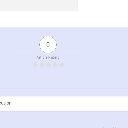
0
Article Rating