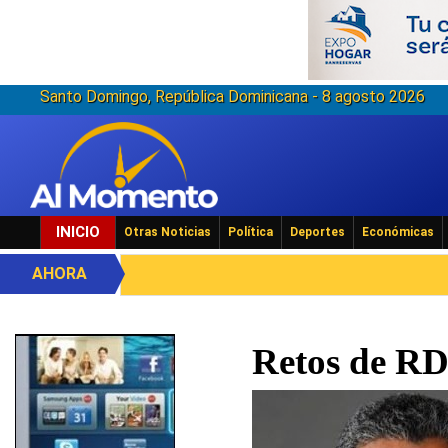
Santo Domingo, República Dominicana - 8 agosto 2026
INICIO
Otras Noticias
Política
Deportes
Económicas
AHORA
Retos de RD 