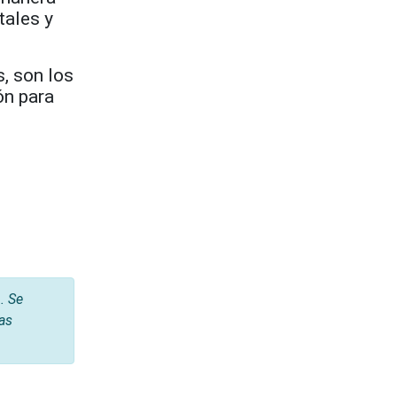
tales y
s, son los
ón para
. Se
tas