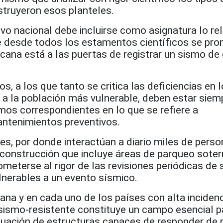
struyeron esos planteles.
vo nacional debe incluirse como asignatura lo re
ue desde todos los estamentos científicos se pro
cana está a las puertas de registrar un sismo de
s, a los que tanto se critica las deficiencias en 
 a la población más vulnerable, deben estar siem
smos correspondientes en lo que se refiere a
ntenimientos preventivos.
s, por donde interactúan a diario miles de perso
construcción que incluye áreas de parqueo soter
meterse al rigor de las revisiones periódicas de 
lnerables a un evento sísmico.
ana y en cada uno de los países con alta inciden
 sismo-resistente constituye un campo esencial p
valuación de estructuras capaces de responder de