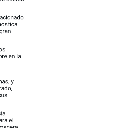
lacionado
nostica
 gran
los
pre en la
nas, y
rado,
sus
cia
ara el
 manera