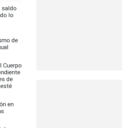
 saldo
odo lo
ismo de
gual
el Cuerpo
endiente
es de
 esté
ión en
as