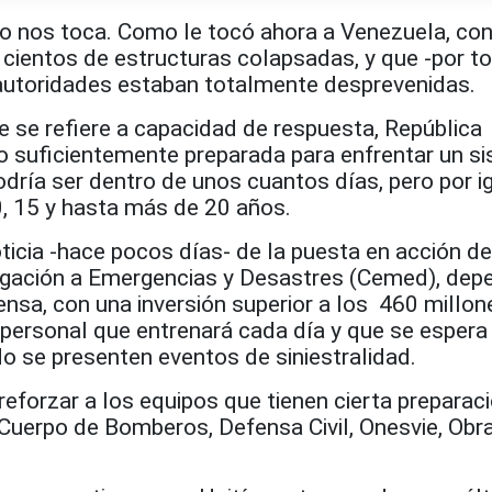
 nos toca. Como le tocó ahora a Venezuela, con
 cientos de estructuras colapsadas, y que -por t
 autoridades estaban totalmente desprevenidas.
que se refiere a capacidad de respuesta, República
o suficientemente preparada para enfrentar un s
dría ser dentro de unos cuantos días, pero por i
0, 15 y hasta más de 20 años.
ticia -hace pocos días- de la puesta en acción d
igación a Emergencias y Desastres (Cemed), dep
ensa, con una inversión superior a los 460 millon
 personal que entrenará cada día y que se espera
o se presenten eventos de siniestralidad.
reforzar a los equipos que tienen cierta preparac
uerpo de Bomberos, Defensa Civil, Onesvie, Obr