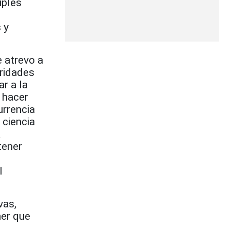
iples
 y
e atrevo a
oridades
r a la
 hacer
urrencia
 ciencia
a
tener
l
vas,
ner que