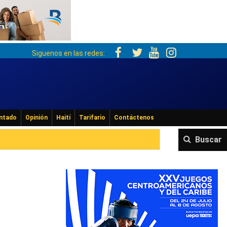
Siguenos en las redes:
ntado
Opinión
Haití
Tarifario
Contáctenos
Buscar