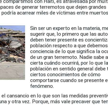
ue compartimos con Haití, es atravesada por múlt
apaces de generar terremotos que dejen grandes
 podría acarrear miles de víctimas entre muertos
Sin ser un experto en la materia, m
sugerir que, lo primero que las aut
deben tener presente es concientiza
población respecto a que debemos
conciencia de lo que significa la oc
de un gran terremoto. Nadie sabe a
cierta cuándo ocurrirá, por lo que l
población en sentido general debe 
ciertos conocimientos de cómo
comportarse cuando se presente e
fenómeno.
a el cansancio en lo que son las medidas preventi
una y otra vez. Porque, más vale precaver que te