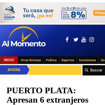
INICIO
Otras Noticias
Política
Deportes
Económicas
Do
AHORA
Buscar
PUERTO PLATA:
Apresan 6 extranjeros