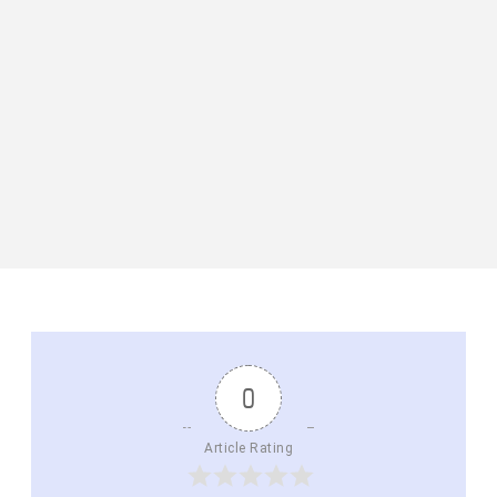
0
Article Rating