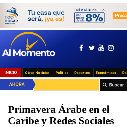
INICIO
Otras Noticias
Política
Deportes
Económicas
Do
AHORA
Buscar
Primavera Árabe en el
Caribe y Redes Sociales