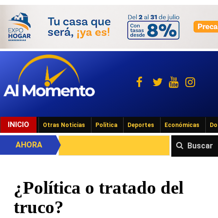
INICIO
Otras Noticias
Política
Deportes
Económicas
Do
AHORA
Buscar
¿Política o tratado del
truco?