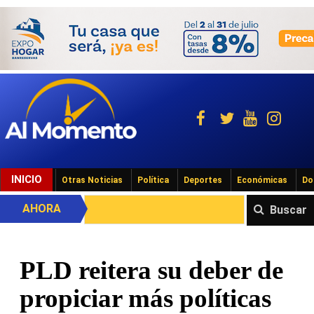
INICIO
Otras Noticias
Política
Deportes
Económicas
Do
AHORA
Buscar
PLD reitera su deber de
propiciar más políticas