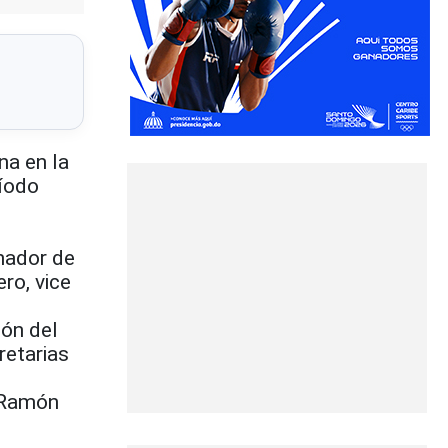
a en la
ríodo
nador de
ro, vice
ión del
retarias
y Ramón