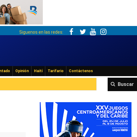
Siguenos en las redes:
ntado
Opinión
Haití
Tarifario
Contáctenos
Buscar