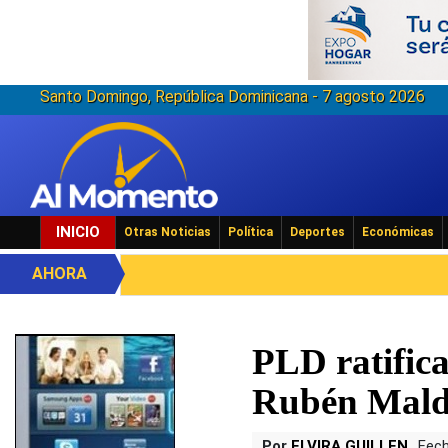
Santo Domingo, República Dominicana - 7 agosto 2026
INICIO
Otras Noticias
Política
Deportes
Económicas
AHORA
PLD ratific
Rubén Mal
Por
ELVIRA GUILLEN
Fech