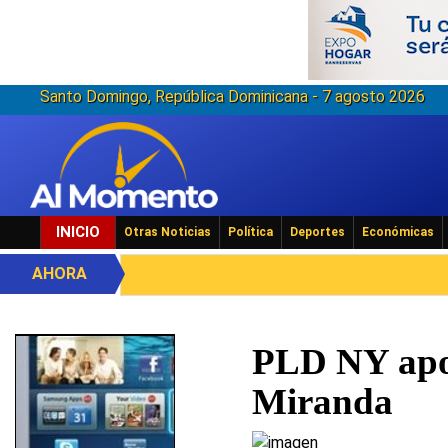
Santo Domingo, República Dominicana - 7 agosto 2026
INICIO
Otras Noticias
Política
Deportes
Económicas
AHORA
PLD NY apo
Miranda