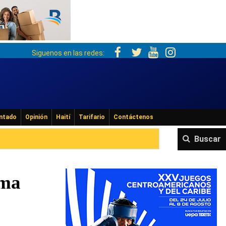
Siguenos en las redes:
ntado
Opinión
Haití
Tarifario
Contáctenos
Buscar
oma