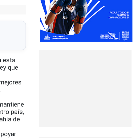
n esta
ley que
 mejores
a
 mantiene
tro país,
Bahía de
apoyar