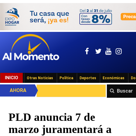
INICIO
Otras Noticias
Política
Deportes
Económicas
Do
AHORA
Buscar
PLD anuncia 7 de
marzo juramentará a