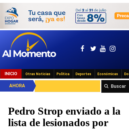
INICIO
Otras Noticias
Política
Deportes
Económicas
Do
AHORA
Buscar
Pedro Strop enviado a la
lista de lesionados por