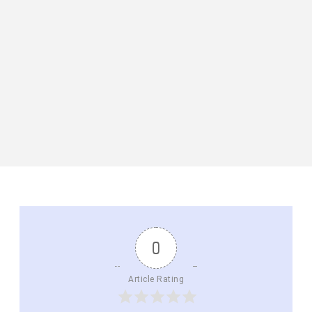
0
Article Rating