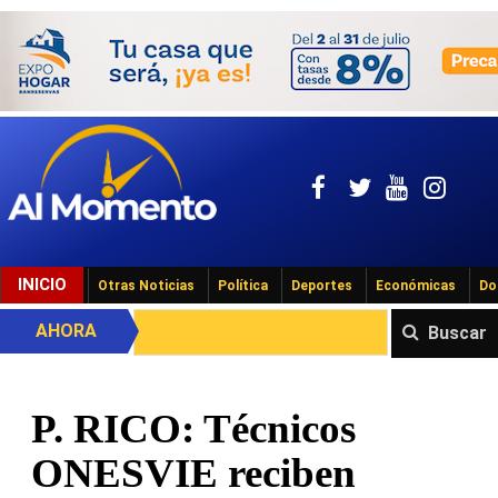
INICIO
Otras Noticias
Política
Deportes
Económicas
Do
AHORA
Buscar
P. RICO: Técnicos
ONESVIE reciben