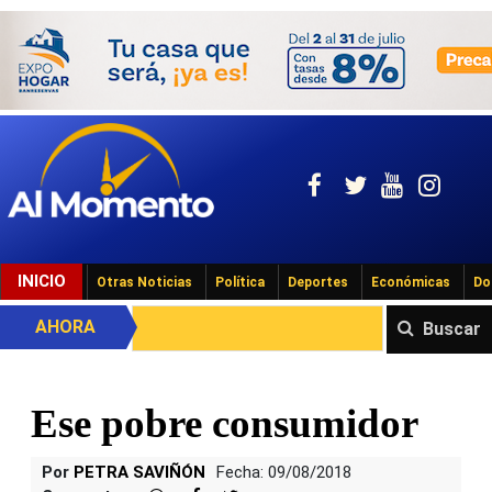
INICIO
Otras Noticias
Política
Deportes
Económicas
Do
AHORA
Buscar
Ese pobre consumidor
Por
PETRA SAVIÑÓN
Fecha: 09/08/2018