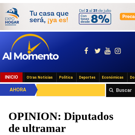
INICIO
Otras Noticias
Política
Deportes
Económicas
Do
AHORA
Buscar
OPINION: Diputados
de ultramar