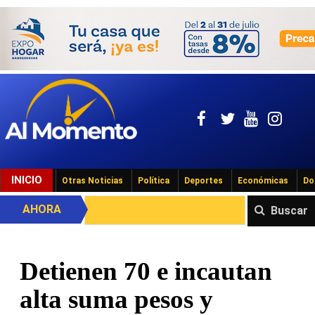
INICIO
Otras Noticias
Política
Deportes
Económicas
Do
AHORA
Buscar
Detienen 70 e incautan
alta suma pesos y