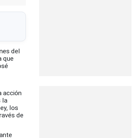
nes del
a que
osé
a acción
 la
ey, los
través de
 ante