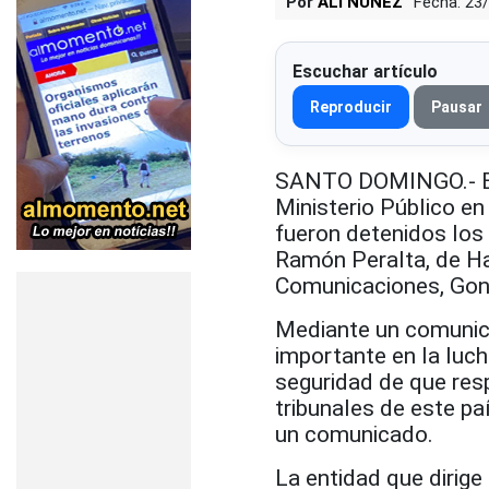
Por
ALI NUÑEZ
Fecha: 23
Escuchar artículo
Reproducir
Pausar
SANTO DOMINGO.- El 
Ministerio Público e
fueron detenidos los 
Ramón Peralta, de Ha
Comunicaciones, Gonz
Mediante un comunicad
importante en la luch
seguridad de que resp
tribunales de este pa
un comunicado.
La entidad que dirige 