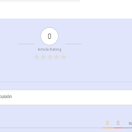
0
Article Rating
N