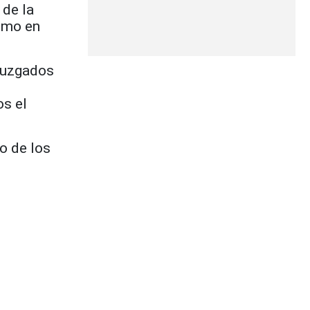
 de la
smo en
 juzgados
s el
o de los