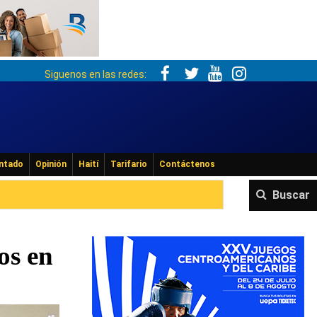
Siguenos en las redes:
ntado
Opinión
Haití
Tarifario
Contáctenos
Buscar
os en