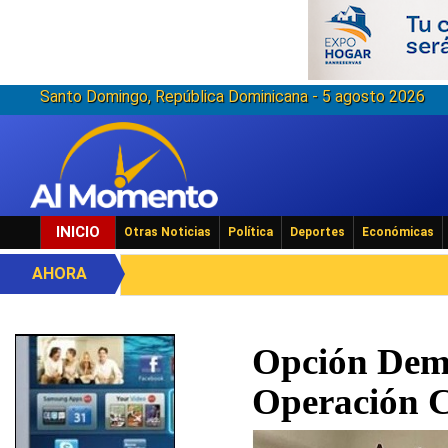
Santo Domingo, República Dominicana - 5 agosto 2026
INICIO
Otras Noticias
Política
Deportes
Económicas
AHORA
Opción Demo
Operación 