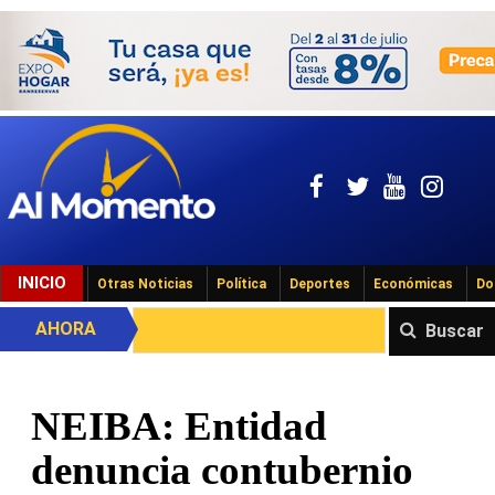
INICIO
Otras Noticias
Política
Deportes
Económicas
Do
AHORA
Buscar
NEIBA: Entidad
denuncia contubernio