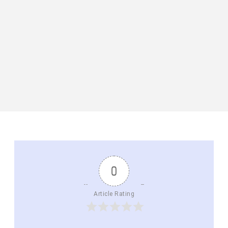
0
Article Rating