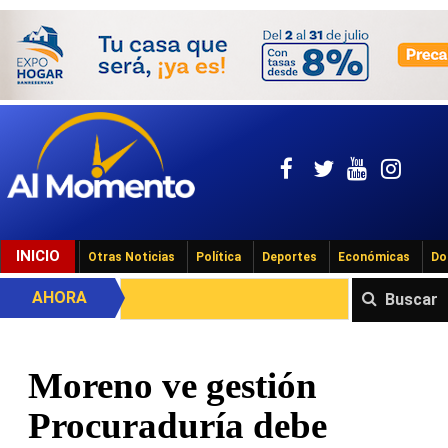
INICIO
Otras Noticias
Política
Deportes
Económicas
Do
AHORA
Buscar
Moreno ve gestión
Procuraduría debe