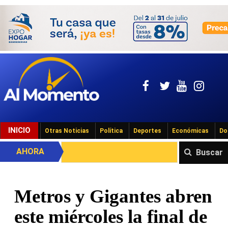
INICIO
Otras Noticias
Política
Deportes
Económicas
Do
AHORA
Buscar
Metros y Gigantes abren
este miércoles la final de