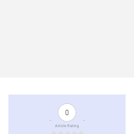
0
Article Rating