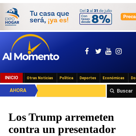
INICIO
Otras Noticias
Política
Deportes
Económicas
Do
AHORA
Buscar
Los Trump arremeten
contra un presentador