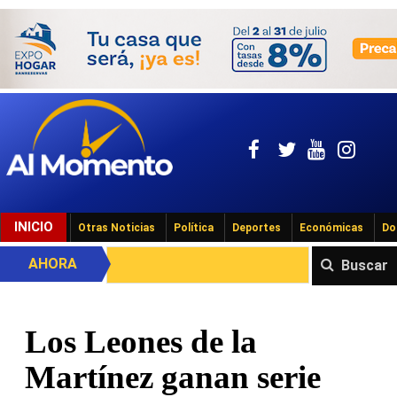
INICIO
Otras Noticias
Política
Deportes
Económicas
Do
AHORA
Buscar
Los Leones de la
Martínez ganan serie