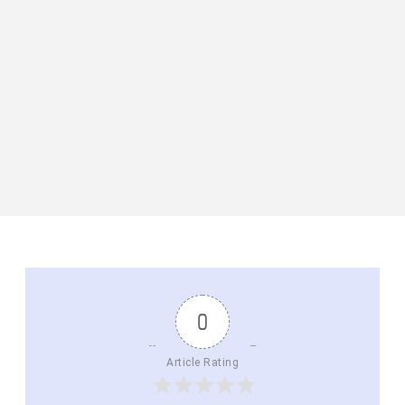
0
Article Rating