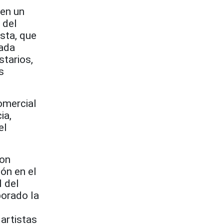
 en un
 del
sta, que
cada
tarios,
s
omercial
ia,
el
con
ión en el
l del
borado la
 artistas