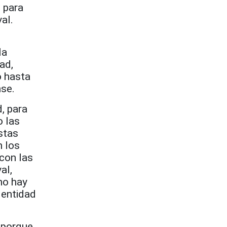
 para
al.
la
ad,
o hasta
nse.
, para
o las
stas
n los
con las
al,
no hay
dentidad
 porque