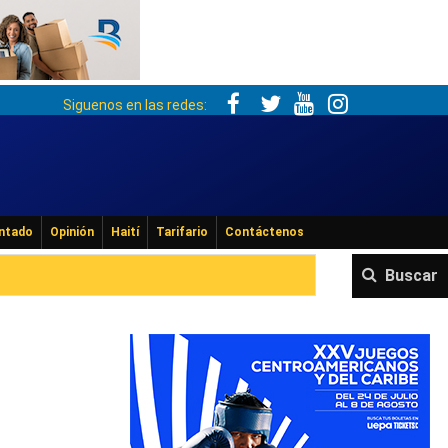
Siguenos en las redes:
ntado
Opinión
Haití
Tarifario
Contáctenos
Buscar