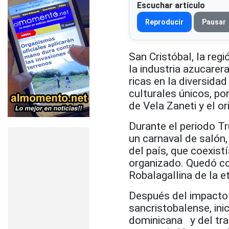
Escuchar artículo
Reproducir
Pausar
San Cristóbal, la reg
la industria azucare
ricas en la diversidad
culturales únicos, p
de Vela Zaneti y el o
Durante el periodo Tru
un carnaval de salón
del país, que coexistí
organizado. Quedó c
Robalagallina de la e
Después del impacto d
sancristobalense, ini
dominicana y del tra