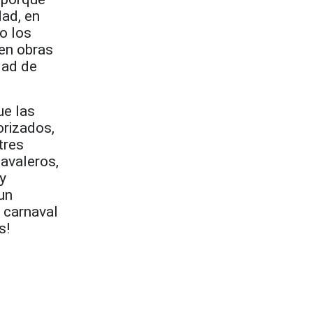
dad, en
o los
en obras
dad de
ue las
orizados,
tres
avaleros,
y
 un
l carnaval
s!