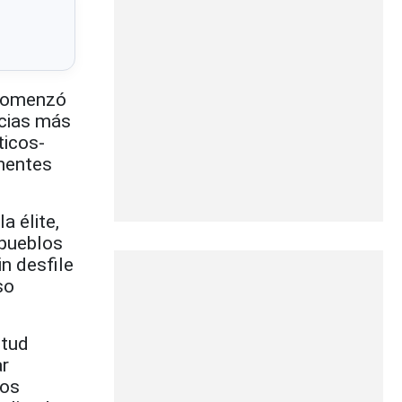
 comenzó
ncias más
ticos-
onentes
a élite,
 pueblos
in desfile
so
ntud
ar
sos