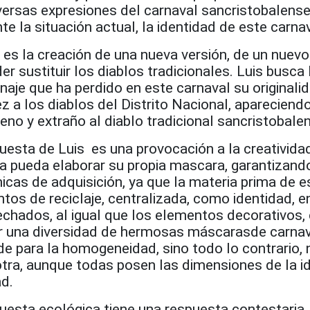
versas expresiones del carnaval sancristobalense
nte la situación actual, la identidad de este carnav
 es la creación de una nueva versión, de un nuevo
er sustituir los diablos tradicionales. Luis busca 
naje que ha perdido en este carnaval su originalid
 a los diablos del Distrito Nacional, apareciend
no y extraño al diablo tradicional sancristobale
esta de Luis es una provocación a la creatividad
a pueda elaborar su propia mascara, garantizand
cas de adquisición, ya que la materia prima de e
os de reciclaje, centralizada, como identidad, e
chados, al igual que los elementos decorativos, 
ar una diversidad de hermosas máscarasde carnav
e para la homogeneidad, sino todo lo contrario, 
otra, aunque todas posen las dimensiones de la i
ad.
uesta ecológica tiene una respuesta contestaria,