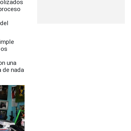
bolizados
 proceso
 del
simple
los
on una
ia de nada