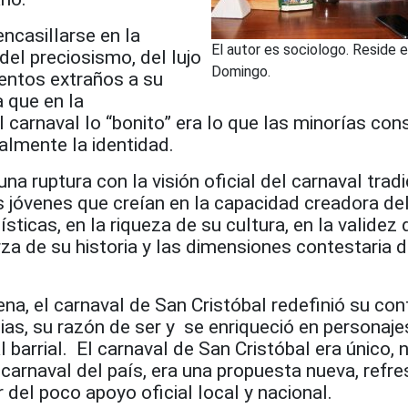
encasillarse en la
El autor es sociologo. Reside 
el preciosismo, del lujo
Domingo.
mentos extraños a su
a que en la
 carnaval lo “bonito” era lo que las minorías con
realmente la identidad.
a ruptura con la visión oficial del carnaval tradi
 jóvenes que creían en la capacidad creadora del
sticas, en la riqueza de su cultura, en la validez
erza de su historia y las dimensiones contestaria 
ena, el carnaval de San Cristóbal redefinió su con
ias, su razón de ser y se enriqueció en personaje
 barrial. El carnaval de San Cristóbal era único, 
 carnaval del país, era una propuesta nueva, refre
 del poco apoyo oficial local y nacional.