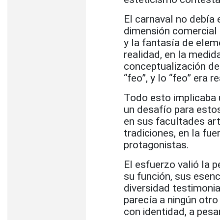
El carnaval no debía 
dimensión comercial d
y la fantasía de ele
realidad, en la medid
conceptualización del
“feo”, y lo “feo” era 
Todo esto implicaba un
un desafío para estos
en sus facultades artí
tradiciones, en la fu
protagonistas.
El esfuerzo valió la p
su función, sus esenc
diversidad testimonial
parecía a ningún otro
con identidad, a pesar