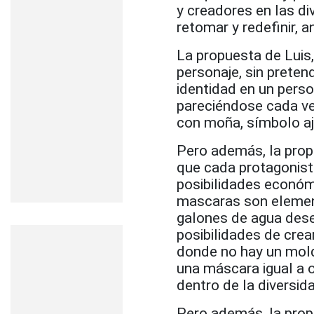
y creadores en las di
retomar y redefinir, a
La propuesta de Luis,
personaje, sin pretend
identidad en un perso
pareciéndose cada vez
con moña, símbolo aje
Pero además, la propu
que cada protagonist
posibilidades económi
mascaras son element
galones de agua dese
posibilidades de cre
donde no hay un mold
una máscara igual a 
dentro de la diversid
Pero además, la prop