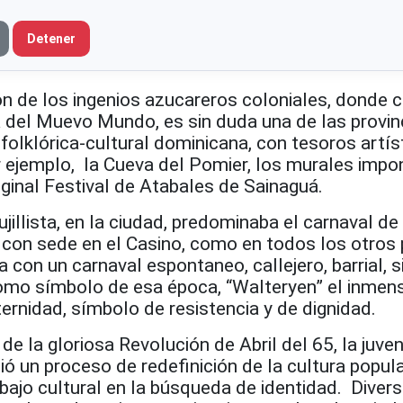
Detener
ión de los ingenios azucareros coloniales, donde
ra del Muevo Mundo, es sin duda una de las provi
 folklórica-cultural dominicana, con tesoros artís
or ejemplo, la Cueva del Pomier, los murales imp
riginal Festival de Atabales de Sainaguá.
jillista, en la ciudad, predominaba el carnaval de l
, con sede en el Casino, como en todos los otros
a con un carnaval espontaneo, callejero, barrial, s
omo símbolo de esa época, “Walteryen” el inmen
ternidad, símbolo de resistencia y de dignidad.
e la gloriosa Revolución de Abril del 65, la juve
ció un proceso de redefinición de la cultura popul
bajo cultural en la búsqueda de identidad. Diver