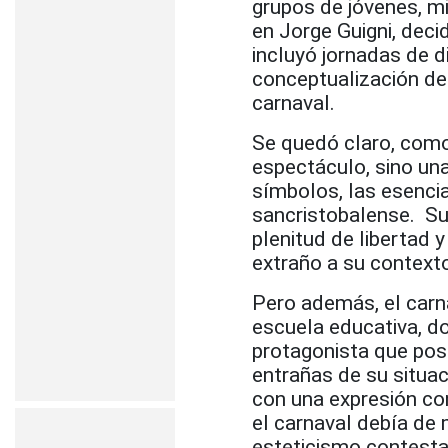
grupos de jóvenes, m
en Jorge Guigni, deci
incluyó jornadas de d
conceptualización de
carnaval.
Se quedó claro, como 
espectáculo, sino una
símbolos, las esencia
sancristobalense. Su
plenitud de libertad 
extraño a su contexto
Pero además, el carn
escuela educativa, d
protagonista que posi
entrañas de su situa
con una expresión con
el carnaval debía de 
esteticismo contesta