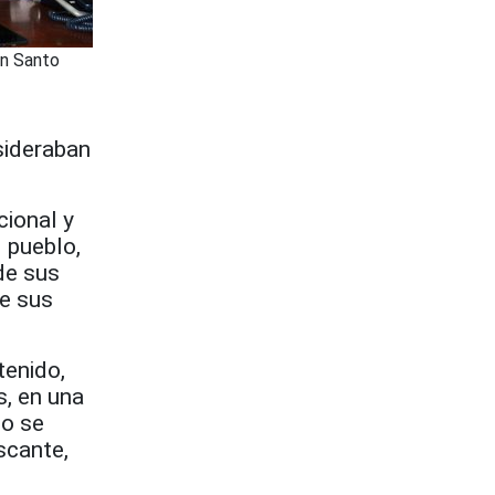
en Santo
sideraban
cional y
 pueblo,
 de sus
de sus
tenido,
s, en una
no se
scante,