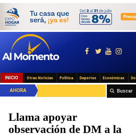
INICIO
Otras Noticias
Política
Deportes
Económicas
Do
AHORA
Buscar
Llama apoyar
observación de DM a la