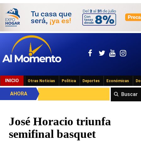
INICIO
Otras Noticias
Política
Deportes
Económicas
Do
AHORA
Buscar
José Horacio triunfa
semifinal basquet