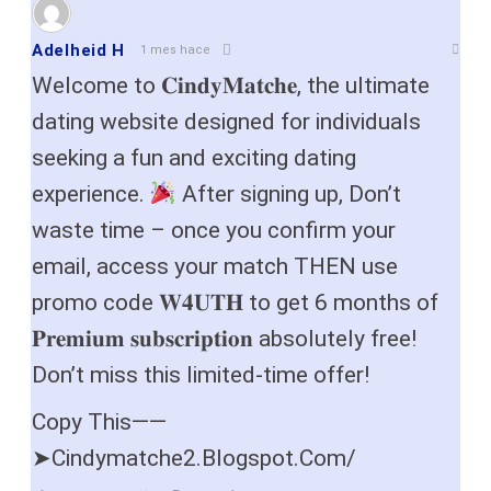
Adelheid H
1 mes hace
Welcome to 𝐂𝐢𝐧𝐝𝐲𝐌𝐚𝐭𝐜𝐡𝐞, the ultimate
dating website designed for individuals
seeking a fun and exciting dating
experience.
After signing up, Don’t
waste time – once you confirm your
email, access your match THEN use
promo code 𝐖𝟒𝐔𝐓𝐇 to get 6 months of
𝐏𝐫𝐞𝐦𝐢𝐮𝐦 𝐬𝐮𝐛𝐬𝐜𝐫𝐢𝐩𝐭𝐢𝐨𝐧 absolutely free!
Don’t miss this limited-time offer!
Copy This——
➤Cindymatche2.Blogspot.Com/