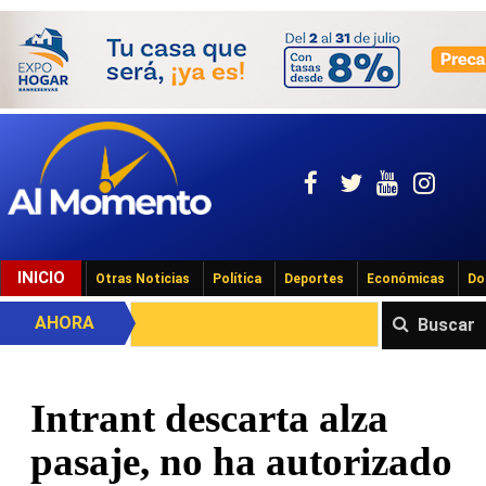
INICIO
Otras Noticias
Política
Deportes
Económicas
Do
AHORA
Buscar
Intrant descarta alza
pasaje, no ha autorizado