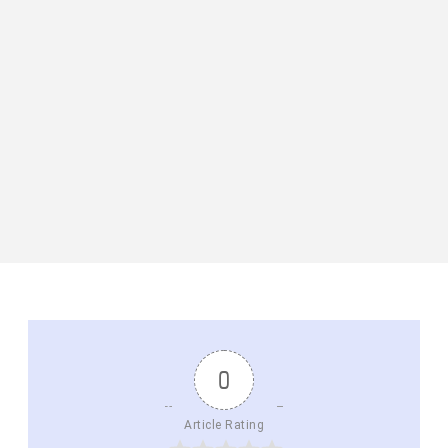
0
Article Rating