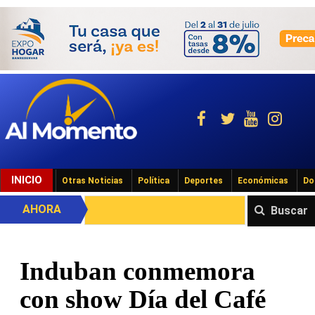
INICIO
Otras Noticias
Política
Deportes
Económicas
Do
AHORA
Buscar
Induban conmemora
con show Día del Café