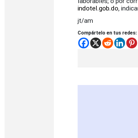
laborables; o por cor
indotel.gob.do
, indic
jt/am
Compártelo en tus redes: