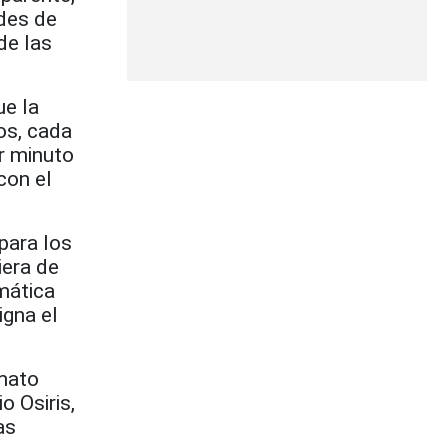
ades de
de las
ue la
os, cada
or minuto
 con el
para los
iera de
mática
igna el
mato
o Osiris,
as