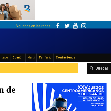
Siguenos en las redes:
ntado
Opinión
Haití
Tarifario
Contáctenos
Buscar
n de