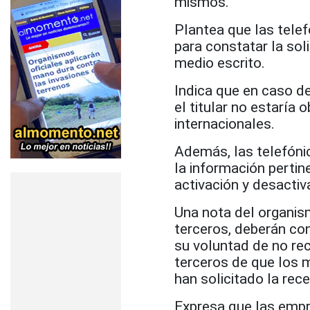
mismos.
Plantea que las tele
para constatar la sol
medio escrito.
Indica que en caso d
el titular no estaría
internacionales.
Además, las telefóni
la información pertine
activación y desactiv
Una nota del organis
terceros, deberán co
su voluntad de no rec
terceros de que los 
han solicitado la rec
Expresa que las empr