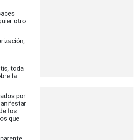
caces
quier otro
rización,
tis, toda
obre la
nados por
anifestar
de los
ios que
parente,