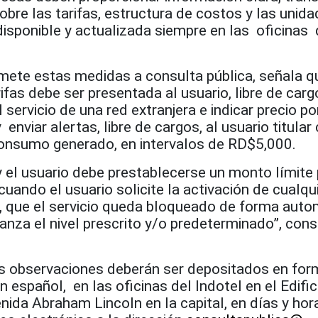
sobre las tarifas, estructura de costos y las unid
disponible y actualizada siempre en las oficinas 
mete estas medidas a consulta pública, señala q
ifas debe ser presentada al usuario, libre de carg
 servicio de una red extranjera e indicar precio p
 enviar alertas, libre de cargos, al usuario titular
 consumo generado, en intervalos de RD$5,000.
y el usuario debe prestablecerse un monto límite 
cuando el usuario solicite la activación de cualqu
ir, que el servicio queda bloqueado de forma auto
anza el nivel prescrito y/o predeterminado”, cons
s observaciones deberán ser depositados en for
n español, en las oficinas del Indotel en el Edifici
ida Abraham Lincoln en la capital, en días y hor