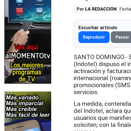
Por
LA REDACCIÓN
Fecha
Escuchar artículo
Reproducir
Pausar
SANTO DOMINGO.- El 
(Indotel) dispuso el i
activación y facturac
internacional (roami
promocionales (SMS 
servicios.
La medida, contenida 
del Indotel, aclara q
usuarios que manifies
soliciten; con la fina