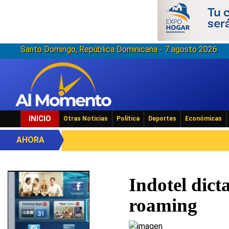
Santo Domingo, República Dominicana - 7 agosto 2026
INICIO
Otras Noticias
Política
Deportes
Económicas
AHORA
Indotel dict
roaming