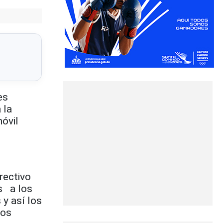
es
 la
móvil
rectivo
os a los
 y así los
los