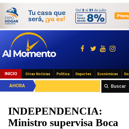
INICIO
Otras Noticias
Política
Deportes
Económicas
Do
AHORA
Buscar
INDEPENDENCIA:
Ministro supervisa Boca