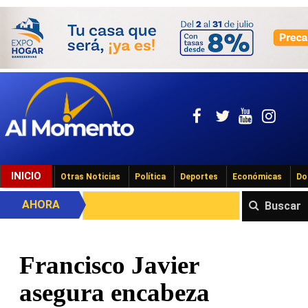
INICIO
Otras Noticias
Política
Deportes
Económicas
Do
AHORA
Buscar
Francisco Javier
asegura encabeza