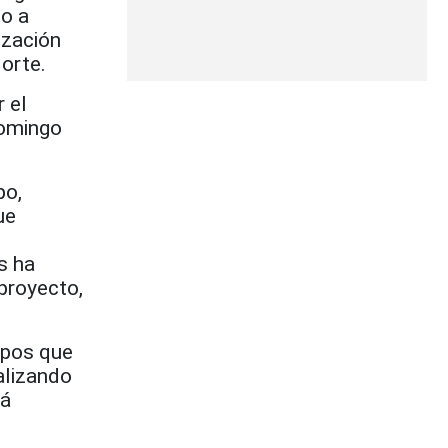
to a
ización
orte.
r el
Domingo
po,
ue
s ha
proyecto,
upos que
alizando
rá