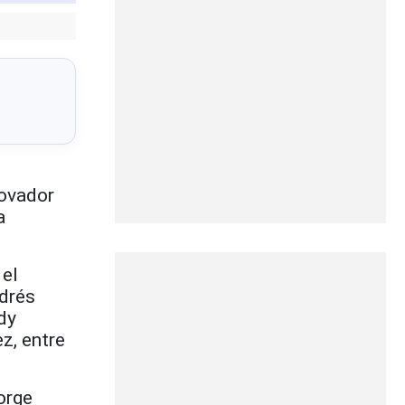
novador
a
 el
drés
dy
z, entre
orge