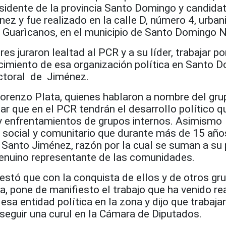
esidente de la provincia Santo Domingo y candida
ez y fue realizado en la calle D, número 4, urban
Guarìcanos, en el municipio de Santo Domingo N
s juraron lealtad al PCR y a su líder, trabajar po
ecimiento de esa organización política en Santo 
ectoral de Jiménez.
enzo Plata, quienes hablaron a nombre del gru
ar que en el PCR tendrán el desarrollo político q
ay enfrentamientos de grupos internos. Asimismo
o social y comunitario que durante más de 15 año
 Santo Jiménez, razón por la cual se suman a su 
genuino representante de las comunidades.
stó que con la conquista de ellos y de otros gr
, pone de manifiesto el trabajo que ha venido re
esa entidad política en la zona y dijo que trabaja
eguir una curul en la Cámara de Diputados.