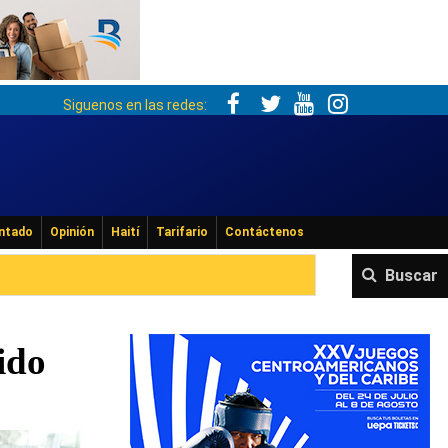
Siguenos en las redes:
ntado
Opinión
Haití
Tarifario
Contáctenos
Buscar
ido