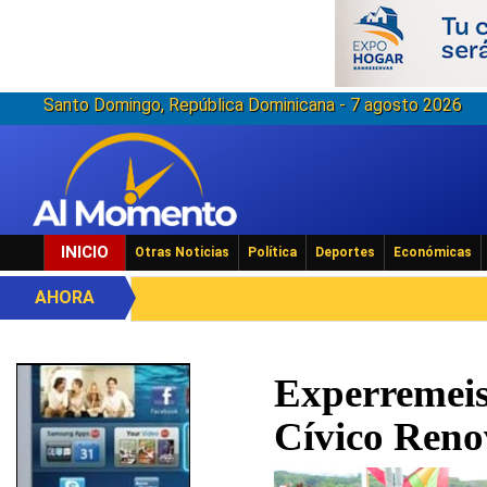
Santo Domingo, República Dominicana - 7 agosto 2026
INICIO
Otras Noticias
Política
Deportes
Económicas
AHORA
Experremeis
Cívico Ren