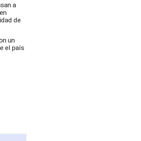
asan a
 en
nidad de
on un
e el país