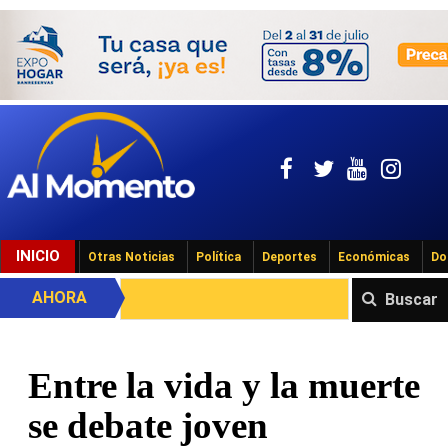
INICIO
Otras Noticias
Política
Deportes
Económicas
Do
AHORA
Buscar
Entre la vida y la muerte
se debate joven