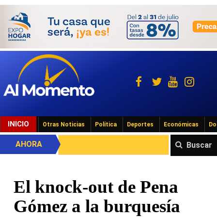
INICIO
Otras Noticias
Política
Deportes
Económicas
Do
AHORA
Buscar
El knock-out de Pena
Gómez a la burquesía