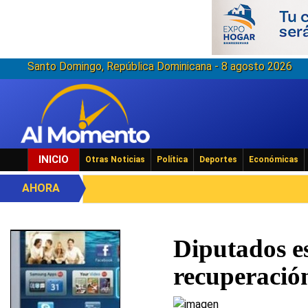
Santo Domingo, República Dominicana - 8 agosto 2026
INICIO
Otras Noticias
Política
Deportes
Económicas
AHORA
Diputados e
recuperació