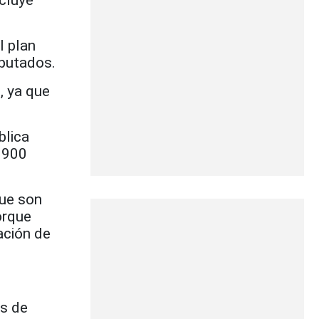
l plan
iputados.
, ya que
blica
 900
que son
orque
ación de
os de