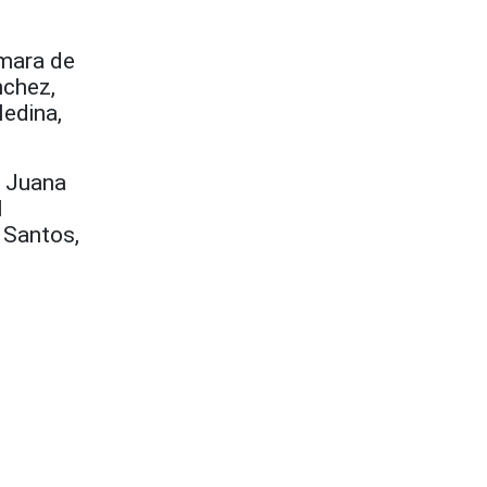
ámara de
nchez,
edina,
, Juana
l
y Santos,