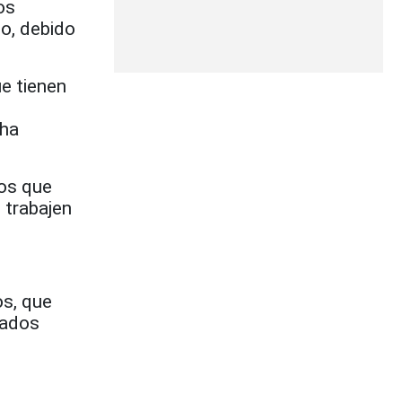
os
go, debido
e tienen
 ha
los que
 trabajen
os, que
tados