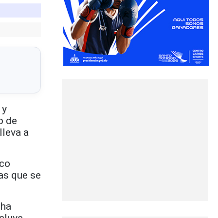
 y
o de
lleva a
sco
as que se
 ha
ncluye