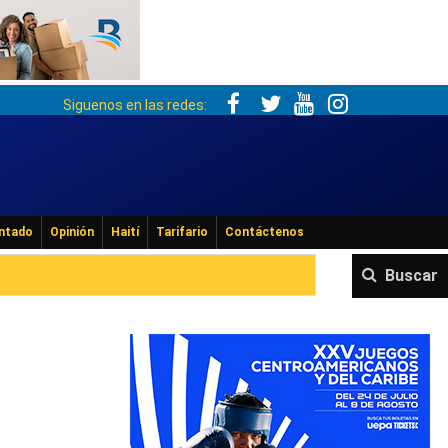
Siguenos en las redes:
ntado
Opinión
Haití
Tarifario
Contáctenos
Buscar