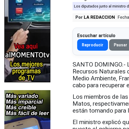
Los diputados junto al ministro
Por
LA REDACCION
Fecha
Escuchar artículo
Reproducir
Pausar
SANTO DOMINGO.- Las
Recursos Naturales d
Medio Ambiente, Fran
cabo para recuperar 
Los miembros de las 
Matos, respectivame
están tomando para l
El ministro explicó q
puesto el gobierno pa