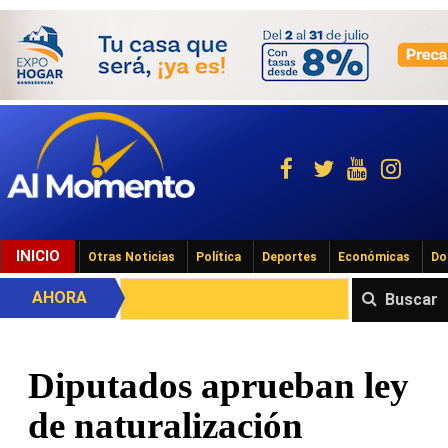
INICIO
Otras Noticias
Política
Deportes
Económicas
Do
AHORA
Buscar
Diputados aprueban ley
de naturalización