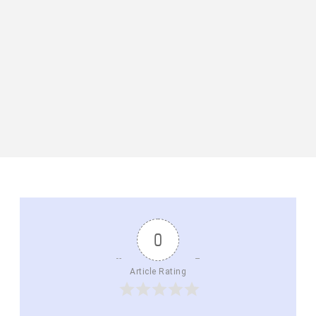
0
Article Rating