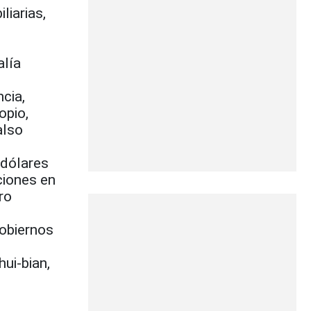
liarias,
alía
cia,
opio,
also
 dólares
ciones en
ro
gobiernos
ui-bian,