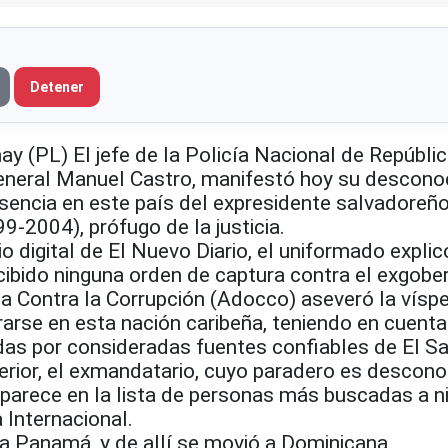
Detener
y (PL) El jefe de la Policía Nacional de Repúbli
eneral Manuel Castro, manifestó hoy su descono
esencia en este país del expresidente salvadoreñ
9-2004), prófugo de la justicia.
io digital de El Nuevo Diario, el uniformado explic
ibido ninguna orden de captura contra el exgobe
a Contra la Corrupción (Adocco) aseveró la vísp
arse en esta nación caribeña, teniendo en cuenta
das por consideradas fuentes confiables de El Sa
rior, el exmandatario, cuyo paradero es descono
parece en la lista de personas más buscadas a ni
 Internacional.
 a Panamá, y de allí se movió a Dominicana,