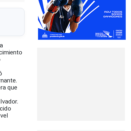
ca
cimiento
o
ó
rnante.
era que
lvador.
cido
vel