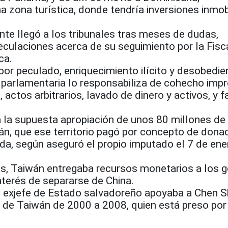
 zona turística, donde tendría inversiones inmobi
nte llegó a los tribunales tras meses de dudas,
eculaciones acerca de su seguimiento por la Fisc
ca.
por peculado, enriquecimiento ilícito y desobedien
parlamentaria lo responsabiliza de cohecho impr
, actos arbitrarios, lavado de dinero y activos, y f
á la supuesta apropiación de unos 80 millones de
n, que ese territorio pagó por concepto de dona
iada, según aseguró el propio imputado el 7 de ene
s, Taiwán entregaba recursos monetarios a los 
nterés de separarse de China.
l exjefe de Estado salvadoreño apoyaba a Chen Sh
o de Taiwán de 2000 a 2008, quien está preso por