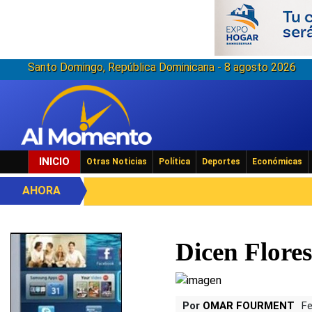
Santo Domingo, República Dominicana - 8 agosto 2026
INICIO
Otras Noticias
Política
Deportes
Económicas
AHORA
Dicen Flores
Por
OMAR FOURMENT
Fe