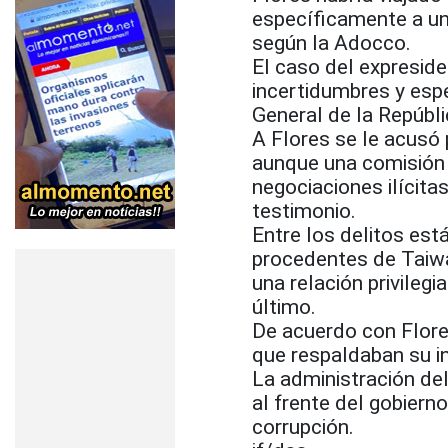
específicamente a una
según la Adocco.
El caso del expreside
incertidumbres y esp
General de la Repúbli
A Flores se le acusó 
aunque una comisión 
negociaciones ilícitas
testimonio.
Entre los delitos est
procedentes de Taiwá
una relación privileg
último.
De acuerdo con Flore
que respaldaban su i
La administración de
al frente del gobiern
corrupción.