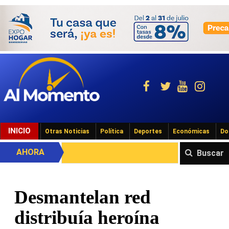
INICIO
Otras Noticias
Política
Deportes
Económicas
Do
AHORA
Buscar
Desmantelan red
distribuía heroína