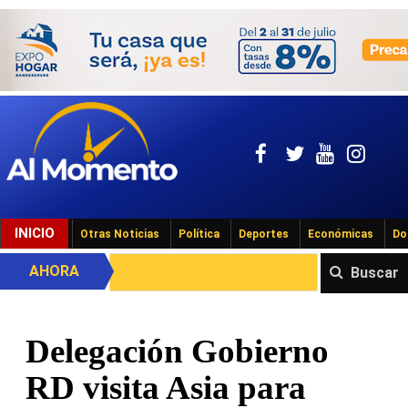
INICIO
Otras Noticias
Política
Deportes
Económicas
Do
AHORA
Buscar
Delegación Gobierno
RD visita Asia para