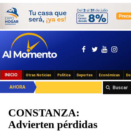
INICIO
Otras Noticias
Política
Deportes
Económicas
Do
AHORA
Buscar
CONSTANZA:
Advierten pérdidas