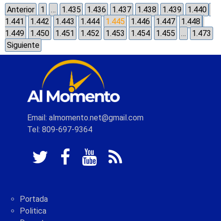
Anterior
1
…
1.435
1.436
1.437
1.438
1.439
1.440
1.441
1.442
1.443
1.444
1.445
1.446
1.447
1.448
1.449
1.450
1.451
1.452
1.453
1.454
1.455
…
1.473
Siguiente
Email: almomento.net@gmail.com
Tel: 809-697-9364
Portada
Politica