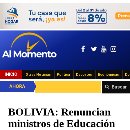
INICIO
Otras Noticias
Política
Deportes
Económicas
Do
AHORA
Buscar
BOLIVIA: Renuncian
ministros de Educación