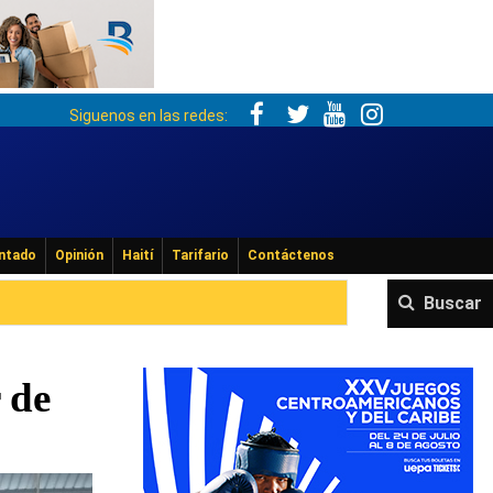
Siguenos en las redes:
ntado
Opinión
Haití
Tarifario
Contáctenos
Buscar
 de