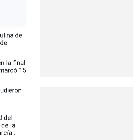
ulina de
 de
 la final
 marcó 15
pudieron
d del
 de la
rcía .