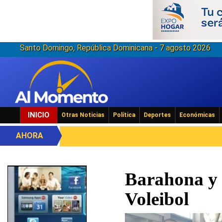
Santo Domingo, República Dominicana - 7 agosto 2026
INICIO
Otras Noticias
Política
Deportes
Económicas
AHORA
Barahona y 
Voleibol