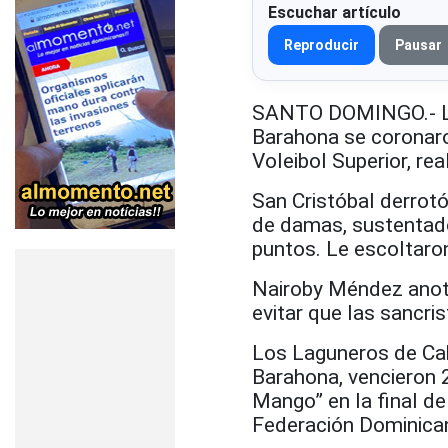
Escuchar artículo
Reproducir
Pausar
SANTO DOMINGO.- La 
Barahona se coronar
Voleibol Superior, rea
San Cristóbal derrotó
de damas, sustentado
puntos. Le escoltaron
Nairoby Méndez anotó
evitar que las sancr
Los Laguneros de Cab
Barahona, vencieron 2
Mango” en la final del
Federación Dominicana