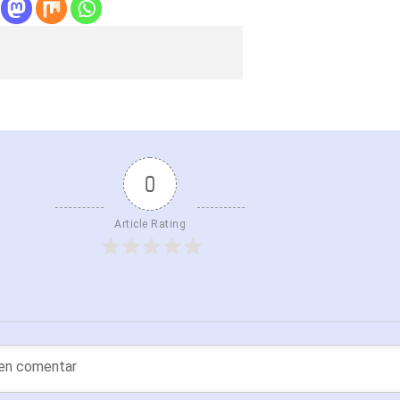
0
Article Rating