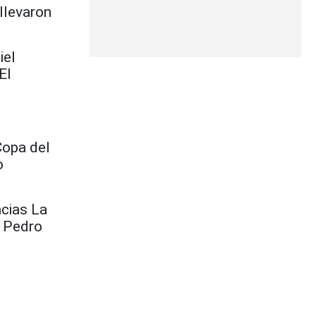
 llevaron
iel
El
Copa del
o
ncias La
n Pedro