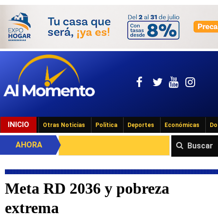
INICIO
Otras Noticias
Política
Deportes
Económicas
Do
AHORA
Buscar
Meta RD 2036 y pobreza
extrema